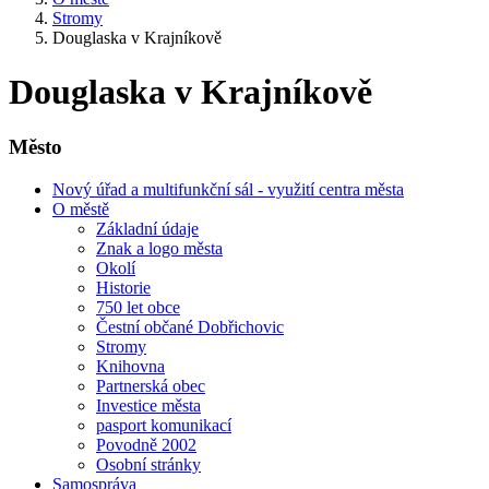
Stromy
Douglaska v Krajníkově
Douglaska v Krajníkově
Město
Nový úřad a multifunkční sál - využití centra města
O městě
Základní údaje
Znak a logo města
Okolí
Historie
750 let obce
Čestní občané Dobřichovic
Stromy
Knihovna
Partnerská obec
Investice města
pasport komunikací
Povodně 2002
Osobní stránky
Samospráva