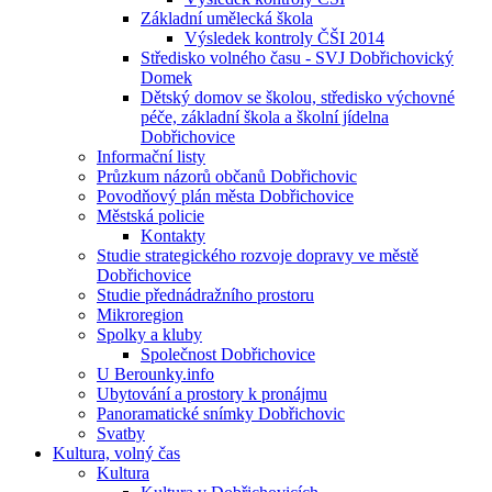
Základní umělecká škola
Výsledek kontroly ČŠI 2014
Středisko volného času - SVJ Dobřichovický
Domek
Dětský domov se školou, středisko výchovné
péče, základní škola a školní jídelna
Dobřichovice
Informační listy
Průzkum názorů občanů Dobřichovic
Povodňový plán města Dobřichovice
Městská policie
Kontakty
Studie strategického rozvoje dopravy ve městě
Dobřichovice
Studie přednádražního prostoru
Mikroregion
Spolky a kluby
Společnost Dobřichovice
U Berounky.info
Ubytování a prostory k pronájmu
Panoramatické snímky Dobřichovic
Svatby
Kultura, volný čas
Kultura