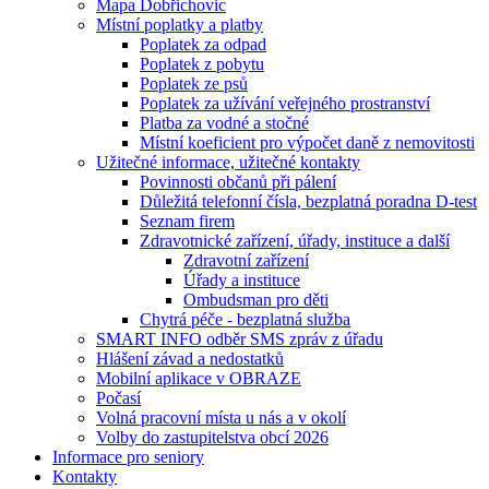
Mapa Dobřichovic
Místní poplatky a platby
Poplatek za odpad
Poplatek z pobytu
Poplatek ze psů
Poplatek za užívání veřejného prostranství
Platba za vodné a stočné
Místní koeficient pro výpočet daně z nemovitosti
Užitečné informace, užitečné kontakty
Povinnosti občanů při pálení
Důležitá telefonní čísla, bezplatná poradna D-test
Seznam firem
Zdravotnické zařízení, úřady, instituce a další
Zdravotní zařízení
Úřady a instituce
Ombudsman pro děti
Chytrá péče - bezplatná služba
SMART INFO odběr SMS zpráv z úřadu
Hlášení závad a nedostatků
Mobilní aplikace v OBRAZE
Počasí
Volná pracovní místa u nás a v okolí
Volby do zastupitelstva obcí 2026
Informace pro seniory
Kontakty