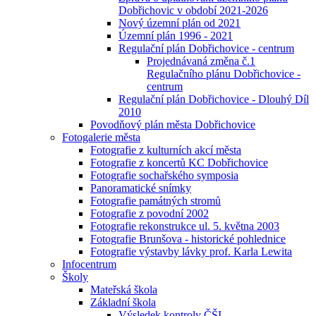
Dobřichovic v období 2021-2026
Nový územní plán od 2021
Územní plán 1996 - 2021
Regulační plán Dobřichovice - centrum
Projednávaná změna č.1
Regulačního plánu Dobřichovice -
centrum
Regulační plán Dobřichovice - Dlouhý Díl
2010
Povodňový plán města Dobřichovice
Fotogalerie města
Fotografie z kulturních akcí města
Fotografie z koncertů KC Dobřichovice
Fotografie sochařského symposia
Panoramatické snímky
Fotografie památných stromů
Fotografie z povodní 2002
Fotografie rekonstrukce ul. 5. května 2003
Fotografie Brunšova - historické pohlednice
Fotografie výstavby lávky prof. Karla Lewita
Infocentrum
Školy
Mateřská škola
Základní škola
Výsledek kontroly ČŠI