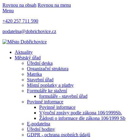
Rovnou na obsah
Rovnou na menu
Menu
+420 257 711 590
podatelna@dobrichovice.cz
Aktuality
Městský úřad
Úřední deska
Organizační struktura
Matrika
Stavební úřad
Místní poplatky a platby
Formuláře ke stažení
formuláře - stavební úřad
Povinné informace
Povinné informace
Výroční zprávy podle zákona 106⁄1999Sb.
Žádosti o informace dle zákona 106⁄1999 Sb
E-podatelna
Úřední hodiny
GDPR - ochrana osobních údajů