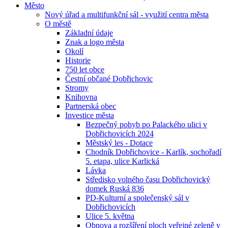
Město
Nový úřad a multifunkční sál - využití centra města
O městě
Základní údaje
Znak a logo města
Okolí
Historie
750 let obce
Čestní občané Dobřichovic
Stromy
Knihovna
Partnerská obec
Investice města
Bezpečný pohyb po Palackého ulici v
Dobřichovicích 2024
Městský les - Dotace
Chodník Dobřichovice - Karlík, sochořadí
5. etapa, ulice Karlická
Lávka
Středisko volného času Dobřichovický
domek Ruská 836
PD-Kulturní a společenský sál v
Dobřichovicích
Ulice 5. května
Obnova a rozšíření ploch veřejné zeleně v