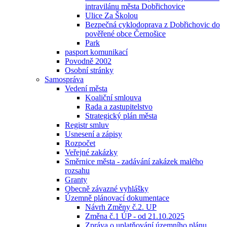
intravilánu města Dobřichovice
Ulice Za Školou
Bezpečná cyklodoprava z Dobřichovic do
pověřené obce Černošice
Park
pasport komunikací
Povodně 2002
Osobní stránky
Samospráva
Vedení města
Koaliční smlouva
Rada a zastupitelstvo
Strategický plán města
Registr smluv
Usnesení a zápisy
Rozpočet
Veřejné zakázky
Směrnice města - zadávání zakázek malého
rozsahu
Granty
Obecně závazné vyhlášky
Územně plánovací dokumentace
Návrh Změny č.2. UP
Změna č.1 ÚP - od 21.10.2025
Zpráva o uplatňování územního plánu