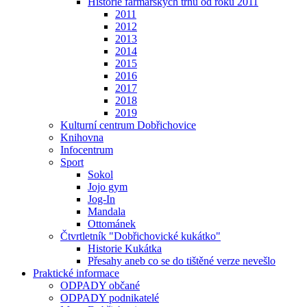
Historie farmářských trhů od roku 2011
2011
2012
2013
2014
2015
2016
2017
2018
2019
Kulturní centrum Dobřichovice
Knihovna
Infocentrum
Sport
Sokol
Jojo gym
Jog-In
Mandala
Ottománek
Čtvrtletník "Dobřichovické kukátko"
Historie Kukátka
Přesahy aneb co se do tištěné verze nevešlo
Praktické informace
ODPADY občané
ODPADY podnikatelé