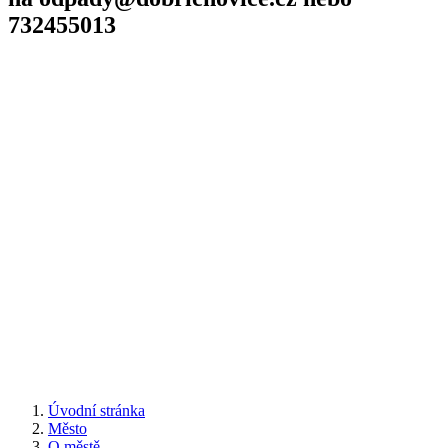
732455013
Úvodní stránka
Město
O městě