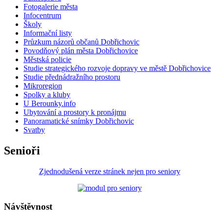
Fotogalerie města
Infocentrum
Školy
Informační listy
Průzkum názorů občanů Dobřichovic
Povodňový plán města Dobřichovice
Městská policie
Studie strategického rozvoje dopravy ve městě Dobřichovice
Studie přednádražního prostoru
Mikroregion
Spolky a kluby
U Berounky.info
Ubytování a prostory k pronájmu
Panoramatické snímky Dobřichovic
Svatby
Senioři
Zjednodušená verze stránek nejen pro seniory
Návštěvnost