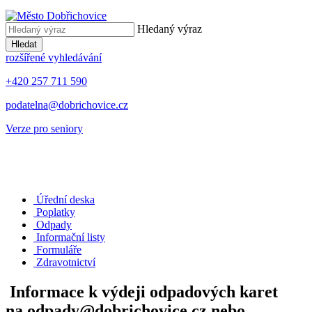
Hledaný výraz
Hledat
rozšířené vyhledávání
+420 257 711 590
podatelna@dobrichovice.cz
Verze pro seniory
Úřední deska
Poplatky
Odpady
Informační listy
Formuláře
Zdravotnictví
Informace k výdeji odpadových karet
na odpady@dobrichovice.cz nebo