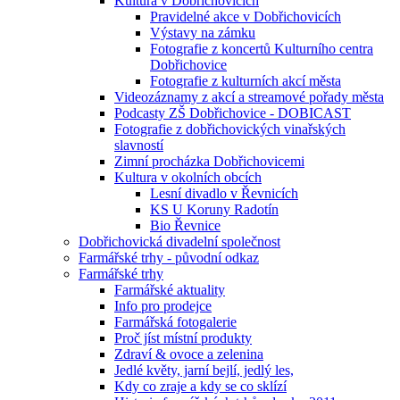
Kultura v Dobřichovicích
Pravidelné akce v Dobřichovicích
Výstavy na zámku
Fotografie z koncertů Kulturního centra
Dobřichovice
Fotografie z kulturních akcí města
Videozáznamy z akcí a streamové pořady města
Podcasty ZŠ Dobřichovice - DOBICAST
Fotografie z dobřichovických vinařských
slavností
Zimní procházka Dobřichovicemi
Kultura v okolních obcích
Lesní divadlo v Řevnicích
KS U Koruny Radotín
Bio Řevnice
Dobřichovická divadelní společnost
Farmářské trhy - původní odkaz
Farmářské trhy
Farmářské aktuality
Info pro prodejce
Farmářská fotogalerie
Proč jíst místní produkty
Zdraví & ovoce a zelenina
Jedlé květy, jarní bejlí, jedlý les,
Kdy co zraje a kdy se co sklízí