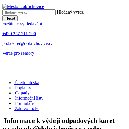
Hledaný výraz
Hledat
rozšířené vyhledávání
+420 257 711 590
podatelna@dobrichovice.cz
Verze pro seniory
Úřední deska
Poplatky
Odpady
Informační listy
Formuláře
Zdravotnictví
Informace k výdeji odpadových karet
na odpady@dobrichovice.cz nebo