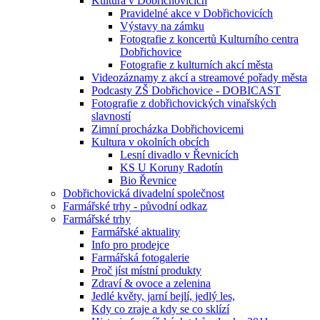
Kultura v Dobřichovicích
Pravidelné akce v Dobřichovicích
Výstavy na zámku
Fotografie z koncertů Kulturního centra
Dobřichovice
Fotografie z kulturních akcí města
Videozáznamy z akcí a streamové pořady města
Podcasty ZŠ Dobřichovice - DOBICAST
Fotografie z dobřichovických vinařských
slavností
Zimní procházka Dobřichovicemi
Kultura v okolních obcích
Lesní divadlo v Řevnicích
KS U Koruny Radotín
Bio Řevnice
Dobřichovická divadelní společnost
Farmářské trhy - původní odkaz
Farmářské trhy
Farmářské aktuality
Info pro prodejce
Farmářská fotogalerie
Proč jíst místní produkty
Zdraví & ovoce a zelenina
Jedlé květy, jarní bejlí, jedlý les,
Kdy co zraje a kdy se co sklízí