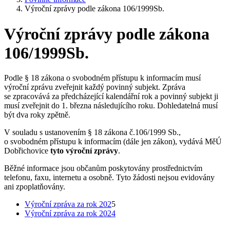
Výroční zprávy podle zákona 106/1999Sb.
Výroční zprávy podle zákona
106/1999Sb.
Podle § 18 zákona o svobodném přístupu k informacím musí
výroční zprávu zveřejnit každý povinný subjekt. Zpráva
se zpracovává za předcházející kalendářní rok a povinný subjekt ji
musí zveřejnit do 1. března následujícího roku. Dohledatelná musí
být dva roky zpětně.
V souladu s ustanovením § 18 zákona č.106/1999 Sb.,
o svobodném přístupu k informacím (dále jen zákon), vydává MěÚ
Dobřichovice
tyto výroční zprávy
.
Běžné informace jsou občanům poskytovány prostřednictvím
telefonu, faxu, internetu a osobně. Tyto žádosti nejsou evidovány
ani zpoplatňovány.
Výroční zpráva za rok 202
5
Výroční zpráva za rok 2024