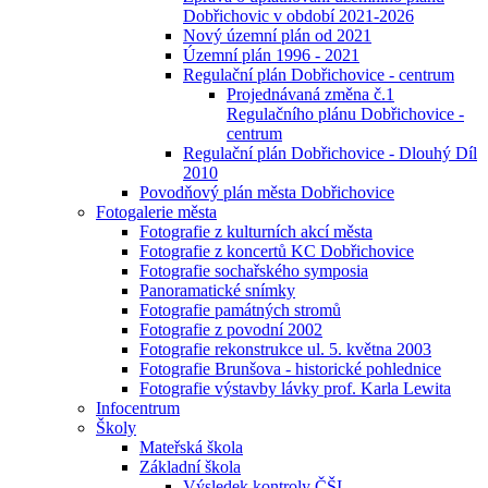
Dobřichovic v období 2021-2026
Nový územní plán od 2021
Územní plán 1996 - 2021
Regulační plán Dobřichovice - centrum
Projednávaná změna č.1
Regulačního plánu Dobřichovice -
centrum
Regulační plán Dobřichovice - Dlouhý Díl
2010
Povodňový plán města Dobřichovice
Fotogalerie města
Fotografie z kulturních akcí města
Fotografie z koncertů KC Dobřichovice
Fotografie sochařského symposia
Panoramatické snímky
Fotografie památných stromů
Fotografie z povodní 2002
Fotografie rekonstrukce ul. 5. května 2003
Fotografie Brunšova - historické pohlednice
Fotografie výstavby lávky prof. Karla Lewita
Infocentrum
Školy
Mateřská škola
Základní škola
Výsledek kontroly ČŠI