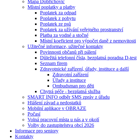
Mapa Dobřichovic
Místní poplatky a platby
Poplatek za odpad
Poplatek z pobytu
Poplatek ze psů
Poplatek za užívání veřejného prostranství
Platba za vodné a stočné
Místní koeficient pro výpočet daně z nemovitosti
Užitečné informace, užitečné kontakty
Povinnosti občanů při pálení
Důležitá telefonní čísla, bezplatná poradna D-test
Seznam firem
Zdravotnické zařízení, úřady, instituce a další
Zdravotní zařízení
Úřady a instituce
Ombudsman pro děti
Chytrá péče - bezplatná služba
SMART INFO odběr SMS zpráv z úřadu
Hlášení závad a nedostatků
Mobilní aplikace v OBRAZE
Počasí
Volná pracovní místa u nás a v okolí
Volby do zastupitelstva obcí 2026
Informace pro seniory
Kontakty