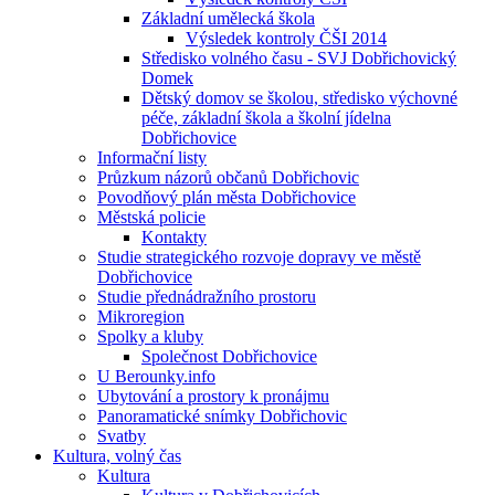
Základní umělecká škola
Výsledek kontroly ČŠI 2014
Středisko volného času - SVJ Dobřichovický
Domek
Dětský domov se školou, středisko výchovné
péče, základní škola a školní jídelna
Dobřichovice
Informační listy
Průzkum názorů občanů Dobřichovic
Povodňový plán města Dobřichovice
Městská policie
Kontakty
Studie strategického rozvoje dopravy ve městě
Dobřichovice
Studie přednádražního prostoru
Mikroregion
Spolky a kluby
Společnost Dobřichovice
U Berounky.info
Ubytování a prostory k pronájmu
Panoramatické snímky Dobřichovic
Svatby
Kultura, volný čas
Kultura