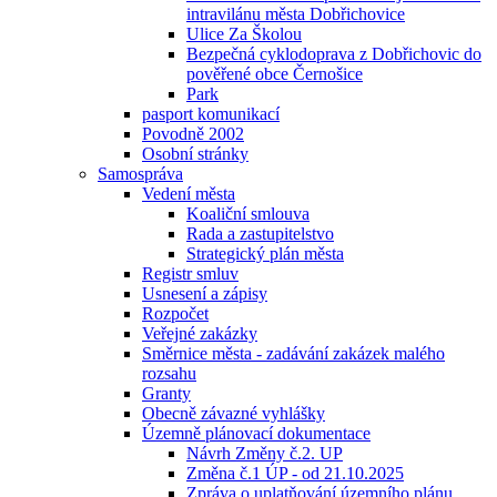
intravilánu města Dobřichovice
Ulice Za Školou
Bezpečná cyklodoprava z Dobřichovic do
pověřené obce Černošice
Park
pasport komunikací
Povodně 2002
Osobní stránky
Samospráva
Vedení města
Koaliční smlouva
Rada a zastupitelstvo
Strategický plán města
Registr smluv
Usnesení a zápisy
Rozpočet
Veřejné zakázky
Směrnice města - zadávání zakázek malého
rozsahu
Granty
Obecně závazné vyhlášky
Územně plánovací dokumentace
Návrh Změny č.2. UP
Změna č.1 ÚP - od 21.10.2025
Zpráva o uplatňování územního plánu