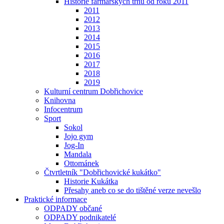
Historie farmářských trhů od roku 2011
2011
2012
2013
2014
2015
2016
2017
2018
2019
Kulturní centrum Dobřichovice
Knihovna
Infocentrum
Sport
Sokol
Jojo gym
Jog-In
Mandala
Ottománek
Čtvrtletník "Dobřichovické kukátko"
Historie Kukátka
Přesahy aneb co se do tištěné verze nevešlo
Praktické informace
ODPADY občané
ODPADY podnikatelé