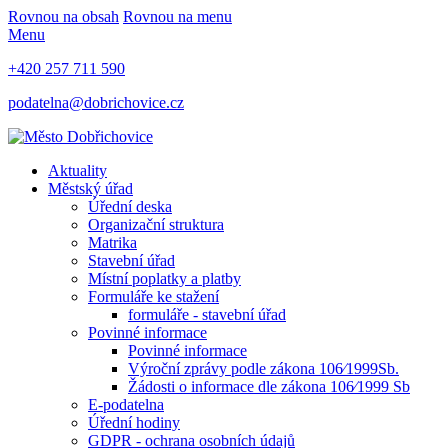
Rovnou na obsah
Rovnou na menu
Menu
+420 257 711 590
podatelna@dobrichovice.cz
Aktuality
Městský úřad
Úřední deska
Organizační struktura
Matrika
Stavební úřad
Místní poplatky a platby
Formuláře ke stažení
formuláře - stavební úřad
Povinné informace
Povinné informace
Výroční zprávy podle zákona 106⁄1999Sb.
Žádosti o informace dle zákona 106⁄1999 Sb
E-podatelna
Úřední hodiny
GDPR - ochrana osobních údajů