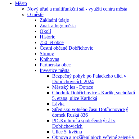
Město
Nový úřad a multifunkční sál - využití centra města
O městě
Základní údaje
Znak a logo města
Okolí
Historie
750 let obce
Čestní občané Dobřichovic
Stromy
Knihovna
Partnerská obec
Investice města
Bezpečný pohyb po Palackého ulici v
Dobřichovicích 2024
Městský les - Dotace
Chodník Dobřichovice - Karlík, sochořadí
5. etapa, ulice Karlická
Lávka
Středisko volného času Dobřichovický
domek Ruská 836
PD-Kulturní a společenský sál v
Dobřichovicích
Ulice 5. května
Obnova a rozšíření ploch veřejné zeleně v