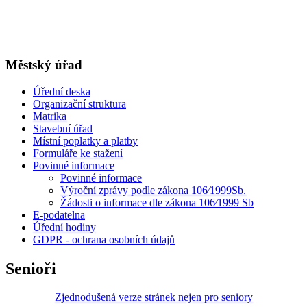
Městský úřad
Úřední deska
Organizační struktura
Matrika
Stavební úřad
Místní poplatky a platby
Formuláře ke stažení
Povinné informace
Povinné informace
Výroční zprávy podle zákona 106⁄1999Sb.
Žádosti o informace dle zákona 106⁄1999 Sb
E-podatelna
Úřední hodiny
GDPR - ochrana osobních údajů
Senioři
Zjednodušená verze stránek nejen pro seniory