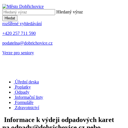
Hledaný výraz
Hledat
rozšířené vyhledávání
+420 257 711 590
podatelna@dobrichovice.cz
Verze pro seniory
Úřední deska
Poplatky
Odpady
Informační listy
Formuláře
Zdravotnictví
Informace k výdeji odpadových karet
na odpady@dobrichovice.cz nebo