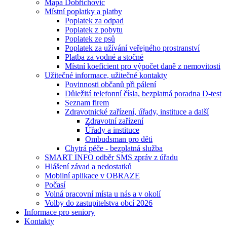
Mapa Dobřichovic
Místní poplatky a platby
Poplatek za odpad
Poplatek z pobytu
Poplatek ze psů
Poplatek za užívání veřejného prostranství
Platba za vodné a stočné
Místní koeficient pro výpočet daně z nemovitosti
Užitečné informace, užitečné kontakty
Povinnosti občanů při pálení
Důležitá telefonní čísla, bezplatná poradna D-test
Seznam firem
Zdravotnické zařízení, úřady, instituce a další
Zdravotní zařízení
Úřady a instituce
Ombudsman pro děti
Chytrá péče - bezplatná služba
SMART INFO odběr SMS zpráv z úřadu
Hlášení závad a nedostatků
Mobilní aplikace v OBRAZE
Počasí
Volná pracovní místa u nás a v okolí
Volby do zastupitelstva obcí 2026
Informace pro seniory
Kontakty