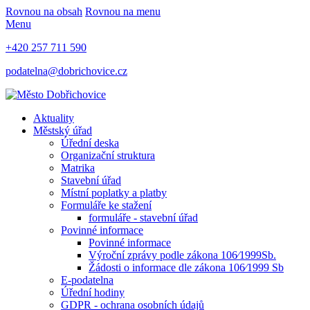
Rovnou na obsah
Rovnou na menu
Menu
+420 257 711 590
podatelna@dobrichovice.cz
Aktuality
Městský úřad
Úřední deska
Organizační struktura
Matrika
Stavební úřad
Místní poplatky a platby
Formuláře ke stažení
formuláře - stavební úřad
Povinné informace
Povinné informace
Výroční zprávy podle zákona 106⁄1999Sb.
Žádosti o informace dle zákona 106⁄1999 Sb
E-podatelna
Úřední hodiny
GDPR - ochrana osobních údajů