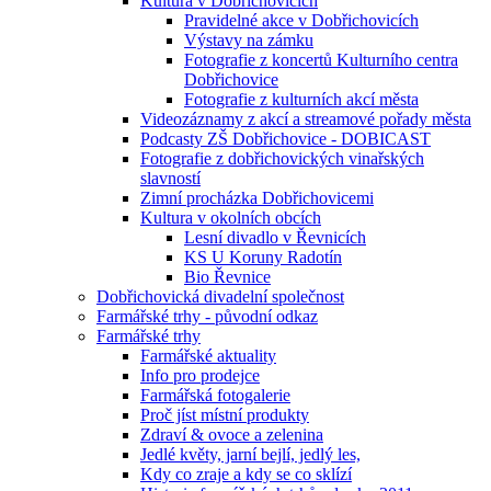
Kultura v Dobřichovicích
Pravidelné akce v Dobřichovicích
Výstavy na zámku
Fotografie z koncertů Kulturního centra
Dobřichovice
Fotografie z kulturních akcí města
Videozáznamy z akcí a streamové pořady města
Podcasty ZŠ Dobřichovice - DOBICAST
Fotografie z dobřichovických vinařských
slavností
Zimní procházka Dobřichovicemi
Kultura v okolních obcích
Lesní divadlo v Řevnicích
KS U Koruny Radotín
Bio Řevnice
Dobřichovická divadelní společnost
Farmářské trhy - původní odkaz
Farmářské trhy
Farmářské aktuality
Info pro prodejce
Farmářská fotogalerie
Proč jíst místní produkty
Zdraví & ovoce a zelenina
Jedlé květy, jarní bejlí, jedlý les,
Kdy co zraje a kdy se co sklízí