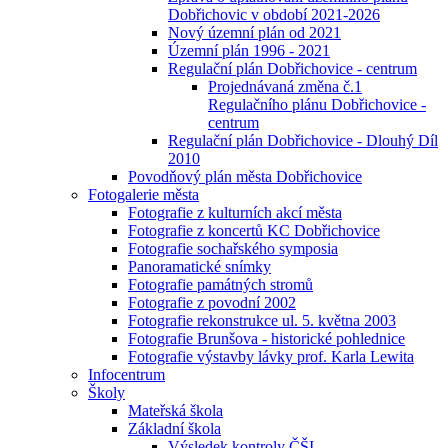
Dobřichovic v období 2021-2026
Nový územní plán od 2021
Územní plán 1996 - 2021
Regulační plán Dobřichovice - centrum
Projednávaná změna č.1
Regulačního plánu Dobřichovice -
centrum
Regulační plán Dobřichovice - Dlouhý Díl
2010
Povodňový plán města Dobřichovice
Fotogalerie města
Fotografie z kulturních akcí města
Fotografie z koncertů KC Dobřichovice
Fotografie sochařského symposia
Panoramatické snímky
Fotografie památných stromů
Fotografie z povodní 2002
Fotografie rekonstrukce ul. 5. května 2003
Fotografie Brunšova - historické pohlednice
Fotografie výstavby lávky prof. Karla Lewita
Infocentrum
Školy
Mateřská škola
Základní škola
Výsledek kontroly ČŠI