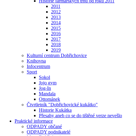
Historie farmářských trhů od roku 2011
2011
2012
2013
2014
2015
2016
2017
2018
2019
Kulturní centrum Dobřichovice
Knihovna
Infocentrum
Sport
Sokol
Jojo gym
Jog-In
Mandala
Ottománek
Čtvrtletník "Dobřichovické kukátko"
Historie Kukátka
Přesahy aneb co se do tištěné verze nevešlo
Praktické informace
ODPADY občané
ODPADY podnikatelé