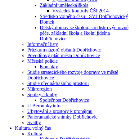
Základní umělecká škola
Výsledek kontroly ČŠI 2014
Středisko volného času - SVJ Dobřichovický
Domek
Dětský domov se školou, středisko výchovné
péče, základní škola a školní jídelna
Dobřichovice
Informační listy
Průzkum názorů občanů Dobřichovic
Povodňový plán města Dobřichovice
Městská policie
Kontakty
Studie strategického rozvoje dopravy ve městě
Dobřichovice
Studie přednádražního prostoru
Mikroregion
Spolky a kluby
Společnost Dobřichovice
U Berounky.info
Ubytování a prostory k pronájmu
Panoramatické snímky Dobřichovic
Svatby
Kultura, volný čas
Kultura