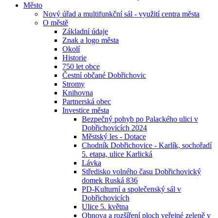
Město
Nový úřad a multifunkční sál - využití centra města
O městě
Základní údaje
Znak a logo města
Okolí
Historie
750 let obce
Čestní občané Dobřichovic
Stromy
Knihovna
Partnerská obec
Investice města
Bezpečný pohyb po Palackého ulici v
Dobřichovicích 2024
Městský les - Dotace
Chodník Dobřichovice - Karlík, sochořadí
5. etapa, ulice Karlická
Lávka
Středisko volného času Dobřichovický
domek Ruská 836
PD-Kulturní a společenský sál v
Dobřichovicích
Ulice 5. května
Obnova a rozšíření ploch veřejné zeleně v