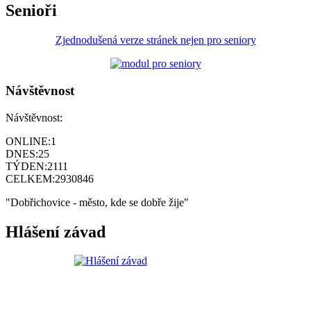
Senioři
Zjednodušená verze stránek nejen pro seniory
Návštěvnost
Návštěvnost:
ONLINE:
1
DNES:
25
TÝDEN:
2111
CELKEM:
2930846
"Dobřichovice - město, kde se dobře žije"
Hlášení závad