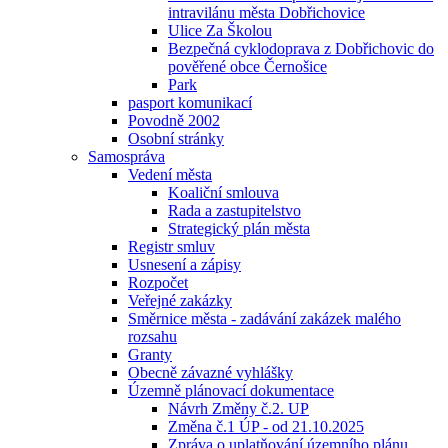
intravilánu města Dobřichovice
Ulice Za Školou
Bezpečná cyklodoprava z Dobřichovic do
pověřené obce Černošice
Park
pasport komunikací
Povodně 2002
Osobní stránky
Samospráva
Vedení města
Koaliční smlouva
Rada a zastupitelstvo
Strategický plán města
Registr smluv
Usnesení a zápisy
Rozpočet
Veřejné zakázky
Směrnice města - zadávání zakázek malého
rozsahu
Granty
Obecně závazné vyhlášky
Územně plánovací dokumentace
Návrh Změny č.2. UP
Změna č.1 ÚP - od 21.10.2025
Zpráva o uplatňování územního plánu