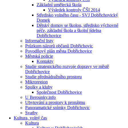
Základní umělecká škola
Výsledek kontroly ČŠI 2014
Středisko volného času - SVJ Dobřichovický
Domek
Dětský domov se školou, středisko výchovné
péče, základní škola a školní jídelna
Dobřichovice
Informační listy
Průzkum názorů občanů Dobřichovic
Povodňový plán města Dobřichovice
Městská policie
Kontakty
Studie strategického rozvoje dopravy ve městě
Dobřichovice
Studie přednádražního prostoru
Mikroregion
Spolky a kluby
Společnost Dobřichovice
U Berounky.info
Ubytování a prostory k pronájmu
Panoramatické snímky Dobřichovic
Svatby
Kultura, volný čas
Kultura