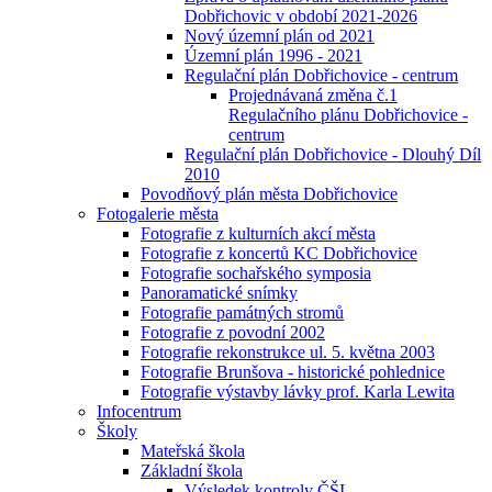
Dobřichovic v období 2021-2026
Nový územní plán od 2021
Územní plán 1996 - 2021
Regulační plán Dobřichovice - centrum
Projednávaná změna č.1
Regulačního plánu Dobřichovice -
centrum
Regulační plán Dobřichovice - Dlouhý Díl
2010
Povodňový plán města Dobřichovice
Fotogalerie města
Fotografie z kulturních akcí města
Fotografie z koncertů KC Dobřichovice
Fotografie sochařského symposia
Panoramatické snímky
Fotografie památných stromů
Fotografie z povodní 2002
Fotografie rekonstrukce ul. 5. května 2003
Fotografie Brunšova - historické pohlednice
Fotografie výstavby lávky prof. Karla Lewita
Infocentrum
Školy
Mateřská škola
Základní škola
Výsledek kontroly ČŠI