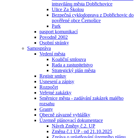
intravilánu města Dobřichovice
Ulice Za Školou
Bezpečná cyklodoprava z Dobřichovic do
pověřené obce Černošice
Park
pasport komunikací
Povodně 2002
Osobní stránky
Samospráva
Vedení města
Koaliční smlouva
Rada a zastupitelstvo
Strategický plán města
Registr smluv
Usnesení a zápisy
Rozpočet
Veřejné zakázky
Směrnice města - zadávání zakázek malého
rozsahu
Granty
Obecně závazné vyhlášky
Územně plánovací dokumentace
Návrh Změny č.2. UP
Změna č.1 ÚP - od 21.10.2025
Zpráva o uplatňování územního plánu