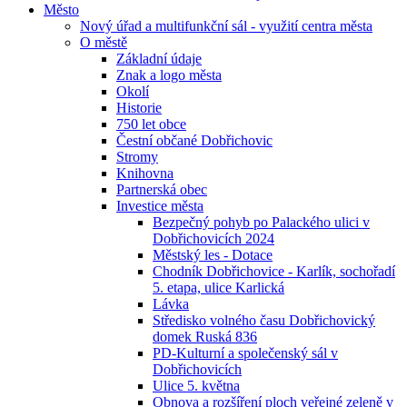
Město
Nový úřad a multifunkční sál - využití centra města
O městě
Základní údaje
Znak a logo města
Okolí
Historie
750 let obce
Čestní občané Dobřichovic
Stromy
Knihovna
Partnerská obec
Investice města
Bezpečný pohyb po Palackého ulici v
Dobřichovicích 2024
Městský les - Dotace
Chodník Dobřichovice - Karlík, sochořadí
5. etapa, ulice Karlická
Lávka
Středisko volného času Dobřichovický
domek Ruská 836
PD-Kulturní a společenský sál v
Dobřichovicích
Ulice 5. května
Obnova a rozšíření ploch veřejné zeleně v