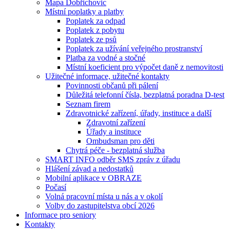
Mapa Dobřichovic
Místní poplatky a platby
Poplatek za odpad
Poplatek z pobytu
Poplatek ze psů
Poplatek za užívání veřejného prostranství
Platba za vodné a stočné
Místní koeficient pro výpočet daně z nemovitosti
Užitečné informace, užitečné kontakty
Povinnosti občanů při pálení
Důležitá telefonní čísla, bezplatná poradna D-test
Seznam firem
Zdravotnické zařízení, úřady, instituce a další
Zdravotní zařízení
Úřady a instituce
Ombudsman pro děti
Chytrá péče - bezplatná služba
SMART INFO odběr SMS zpráv z úřadu
Hlášení závad a nedostatků
Mobilní aplikace v OBRAZE
Počasí
Volná pracovní místa u nás a v okolí
Volby do zastupitelstva obcí 2026
Informace pro seniory
Kontakty