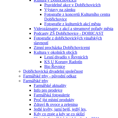
Kultura v Dobřichovicích
Pravidelné akce v Dobřichovicích
Výstavy na zámku
Fotografie z koncertů Kulturního centra
Dobřichovice
Fotografie z kulturních akcí města
Videozáznamy z akcí a streamové pořady města
Podcasty ZŠ Dobřichovice - DOBICAST
Fotografie z dobřichovických vinařských
slavností
Zimní procházka Dobřichovicemi
Kultura v okolních obcích
Lesní divadlo v Řevnicích
KS U Koruny Radotín
Bio Řevnice
Dobřichovická divadelní společnost
Farmářské trhy - původní odkaz
Farmářské trhy
Farmářské aktuality
Info pro prodejce
Farmářská fotogalerie
Proč jíst místní produkty
Zdraví & ovoce a zelenina
Jedlé květy, jarní bejlí, jedlý les,
Kdy co zraje a kdy se co sklízí