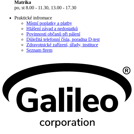
Matrika
po, st 8.00 - 11.30, 13.00 - 17.30
Praktické infromace
Místní poplatky a platby
Hlášení závad a nedostatků
Povinnosti občanů při pálení
Důležitá telefonní čísla, poradna D-test
Zdravotnické zařízení, úřady, instituce
Seznam firem