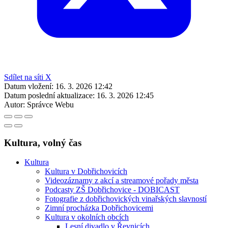
Sdílet na síti X
Datum vložení:
16. 3. 2026 12:42
Datum poslední aktualizace:
16. 3. 2026 12:45
Autor:
Správce Webu
Kultura, volný čas
Kultura
Kultura v Dobřichovicích
Videozáznamy z akcí a streamové pořady města
Podcasty ZŠ Dobřichovice - DOBICAST
Fotografie z dobřichovických vinařských slavností
Zimní procházka Dobřichovicemi
Kultura v okolních obcích
Lesní divadlo v Řevnicích