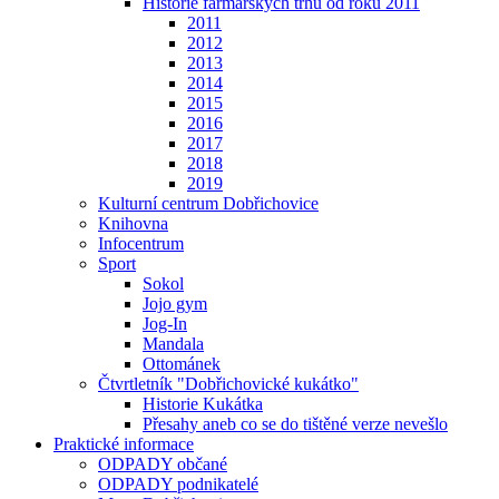
Historie farmářských trhů od roku 2011
2011
2012
2013
2014
2015
2016
2017
2018
2019
Kulturní centrum Dobřichovice
Knihovna
Infocentrum
Sport
Sokol
Jojo gym
Jog-In
Mandala
Ottománek
Čtvrtletník "Dobřichovické kukátko"
Historie Kukátka
Přesahy aneb co se do tištěné verze nevešlo
Praktické informace
ODPADY občané
ODPADY podnikatelé