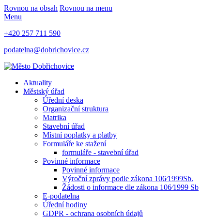
Rovnou na obsah
Rovnou na menu
Menu
+420 257 711 590
podatelna@dobrichovice.cz
Aktuality
Městský úřad
Úřední deska
Organizační struktura
Matrika
Stavební úřad
Místní poplatky a platby
Formuláře ke stažení
formuláře - stavební úřad
Povinné informace
Povinné informace
Výroční zprávy podle zákona 106⁄1999Sb.
Žádosti o informace dle zákona 106⁄1999 Sb
E-podatelna
Úřední hodiny
GDPR - ochrana osobních údajů