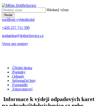
Hledaný výraz
Hledat
rozšířené vyhledávání
+420 257 711 590
podatelna@dobrichovice.cz
Verze pro seniory
Úřední deska
Poplatky
Odpady
Informační listy
Formuláře
Zdravotnictví
Informace k výdeji odpadových karet
na odpady@dobrichovice.cz nebo