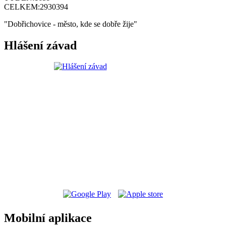
CELKEM:
2930394
"Dobřichovice - město, kde se dobře žije"
Hlášení závad
Mobilní aplikace