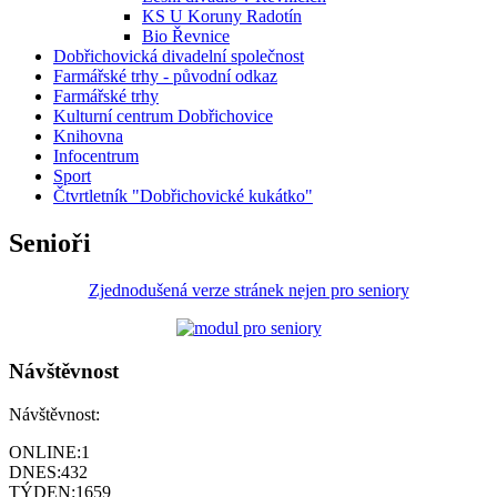
KS U Koruny Radotín
Bio Řevnice
Dobřichovická divadelní společnost
Farmářské trhy - původní odkaz
Farmářské trhy
Kulturní centrum Dobřichovice
Knihovna
Infocentrum
Sport
Čtvrtletník "Dobřichovické kukátko"
Senioři
Zjednodušená verze stránek nejen pro seniory
Návštěvnost
Návštěvnost:
ONLINE:
1
DNES:
432
TÝDEN:
1659