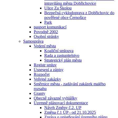
intravilánu města Dobřichovice
Ulice Za Školou
Bezpečná cyklodoprava z Dobřichovic do
pověřené obce Černošice
Park
pasport komunikací
Povodně 2002
Osobní stránky
Samospráva
Vedení města
Koaliční smlouva
Rada a zastupitelstvo
Strategický plán města
Registr smluv
Usnesení a zápisy
Rozpočet
Veřejné zakázky
Směrnice města - zadávání zakázek malého
rozsahu
Granty
Obecně závazné vyhlášky
Územně plánovací dokumentace
Návrh Změny č.2. UP
Změna č.1 ÚP - od 21.10.2025
Zpráva o uplatňování územního plánu