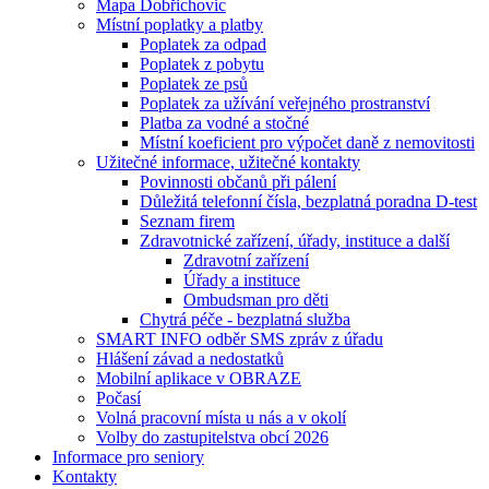
Mapa Dobřichovic
Místní poplatky a platby
Poplatek za odpad
Poplatek z pobytu
Poplatek ze psů
Poplatek za užívání veřejného prostranství
Platba za vodné a stočné
Místní koeficient pro výpočet daně z nemovitosti
Užitečné informace, užitečné kontakty
Povinnosti občanů při pálení
Důležitá telefonní čísla, bezplatná poradna D-test
Seznam firem
Zdravotnické zařízení, úřady, instituce a další
Zdravotní zařízení
Úřady a instituce
Ombudsman pro děti
Chytrá péče - bezplatná služba
SMART INFO odběr SMS zpráv z úřadu
Hlášení závad a nedostatků
Mobilní aplikace v OBRAZE
Počasí
Volná pracovní místa u nás a v okolí
Volby do zastupitelstva obcí 2026
Informace pro seniory
Kontakty