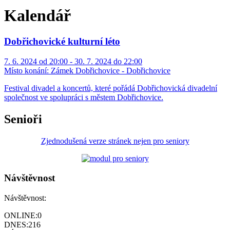
Kalendář
Dobřichovické kulturní léto
7. 6. 2024 od 20:00 - 30. 7. 2024 do 22:00
Místo konání:
Zámek Dobřichovice - Dobřichovice
Festival divadel a koncertů, které pořádá Dobřichovická divadelní
společnost ve spolupráci s městem Dobřichovice.
Senioři
Zjednodušená verze stránek nejen pro seniory
Návštěvnost
Návštěvnost:
ONLINE:
0
DNES:
216