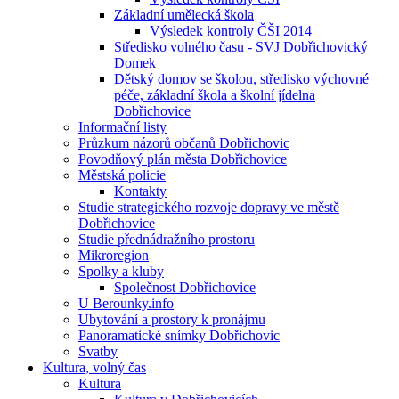
Základní umělecká škola
Výsledek kontroly ČŠI 2014
Středisko volného času - SVJ Dobřichovický
Domek
Dětský domov se školou, středisko výchovné
péče, základní škola a školní jídelna
Dobřichovice
Informační listy
Průzkum názorů občanů Dobřichovic
Povodňový plán města Dobřichovice
Městská policie
Kontakty
Studie strategického rozvoje dopravy ve městě
Dobřichovice
Studie přednádražního prostoru
Mikroregion
Spolky a kluby
Společnost Dobřichovice
U Berounky.info
Ubytování a prostory k pronájmu
Panoramatické snímky Dobřichovic
Svatby
Kultura, volný čas
Kultura