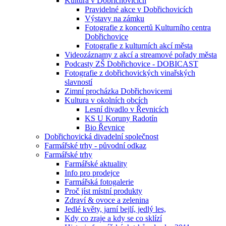
Kultura v Dobřichovicích
Pravidelné akce v Dobřichovicích
Výstavy na zámku
Fotografie z koncertů Kulturního centra
Dobřichovice
Fotografie z kulturních akcí města
Videozáznamy z akcí a streamové pořady města
Podcasty ZŠ Dobřichovice - DOBICAST
Fotografie z dobřichovických vinařských
slavností
Zimní procházka Dobřichovicemi
Kultura v okolních obcích
Lesní divadlo v Řevnicích
KS U Koruny Radotín
Bio Řevnice
Dobřichovická divadelní společnost
Farmářské trhy - původní odkaz
Farmářské trhy
Farmářské aktuality
Info pro prodejce
Farmářská fotogalerie
Proč jíst místní produkty
Zdraví & ovoce a zelenina
Jedlé květy, jarní bejlí, jedlý les,
Kdy co zraje a kdy se co sklízí