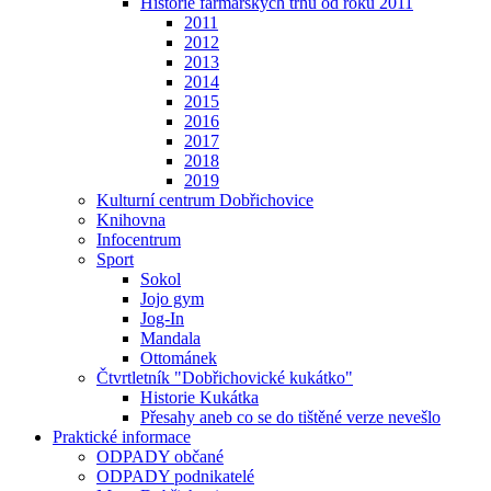
Historie farmářských trhů od roku 2011
2011
2012
2013
2014
2015
2016
2017
2018
2019
Kulturní centrum Dobřichovice
Knihovna
Infocentrum
Sport
Sokol
Jojo gym
Jog-In
Mandala
Ottománek
Čtvrtletník "Dobřichovické kukátko"
Historie Kukátka
Přesahy aneb co se do tištěné verze nevešlo
Praktické informace
ODPADY občané
ODPADY podnikatelé