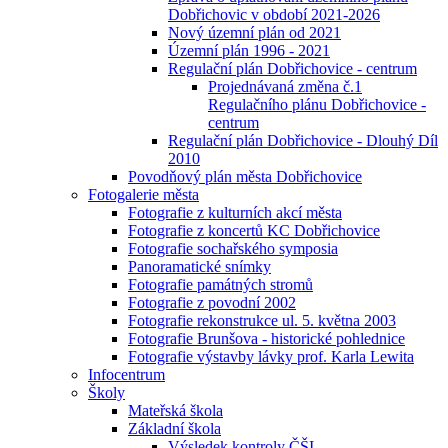
Dobřichovic v období 2021-2026
Nový územní plán od 2021
Územní plán 1996 - 2021
Regulační plán Dobřichovice - centrum
Projednávaná změna č.1
Regulačního plánu Dobřichovice -
centrum
Regulační plán Dobřichovice - Dlouhý Díl
2010
Povodňový plán města Dobřichovice
Fotogalerie města
Fotografie z kulturních akcí města
Fotografie z koncertů KC Dobřichovice
Fotografie sochařského symposia
Panoramatické snímky
Fotografie památných stromů
Fotografie z povodní 2002
Fotografie rekonstrukce ul. 5. května 2003
Fotografie Brunšova - historické pohlednice
Fotografie výstavby lávky prof. Karla Lewita
Infocentrum
Školy
Mateřská škola
Základní škola
Výsledek kontroly ČŠI