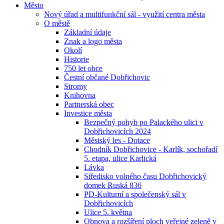
Město
Nový úřad a multifunkční sál - využití centra města
O městě
Základní údaje
Znak a logo města
Okolí
Historie
750 let obce
Čestní občané Dobřichovic
Stromy
Knihovna
Partnerská obec
Investice města
Bezpečný pohyb po Palackého ulici v
Dobřichovicích 2024
Městský les - Dotace
Chodník Dobřichovice - Karlík, sochořadí
5. etapa, ulice Karlická
Lávka
Středisko volného času Dobřichovický
domek Ruská 836
PD-Kulturní a společenský sál v
Dobřichovicích
Ulice 5. května
Obnova a rozšíření ploch veřejné zeleně v