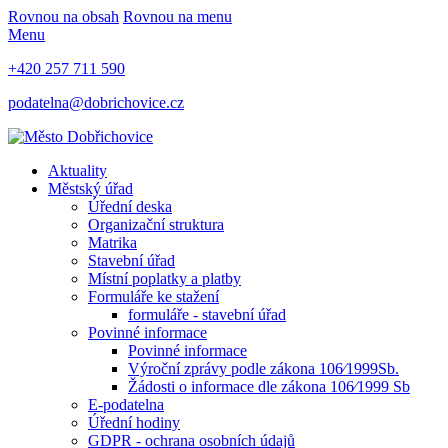
Rovnou na obsah
Rovnou na menu
Menu
+420 257 711 590
podatelna@dobrichovice.cz
Aktuality
Městský úřad
Úřední deska
Organizační struktura
Matrika
Stavební úřad
Místní poplatky a platby
Formuláře ke stažení
formuláře - stavební úřad
Povinné informace
Povinné informace
Výroční zprávy podle zákona 106⁄1999Sb.
Žádosti o informace dle zákona 106⁄1999 Sb
E-podatelna
Úřední hodiny
GDPR - ochrana osobních údajů