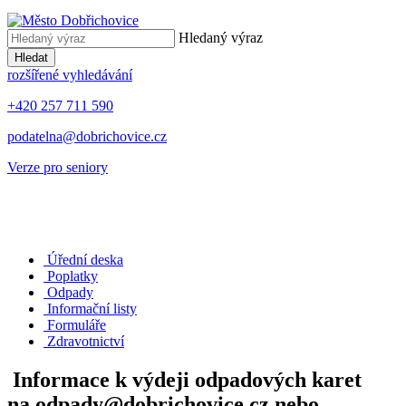
Hledaný výraz
Hledat
rozšířené vyhledávání
+420 257 711 590
podatelna@dobrichovice.cz
Verze pro seniory
Úřední deska
Poplatky
Odpady
Informační listy
Formuláře
Zdravotnictví
Informace k výdeji odpadových karet
na odpady@dobrichovice.cz nebo